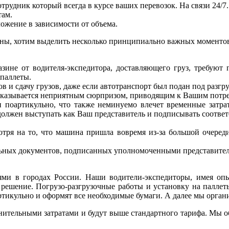
рудник который всегда в курсе ваших перевозок. На связи 24/7
там.
ожение в зависимости от объема.
ны, хотим выделить несколько принципиально важных моментов,
зине от водителя-экспедитора, доставляющего груз, требуют 
 паллеты.
и сдачу грузов, даже если автотранспорт был подан под разгру
казывается неприятным сюрпризом, приводящим к Вашим потреп
 поартикульно, что также неминуемо влечет временные затра
ь должен выступать как Ваш представитель и подписывать соотве
тря на то, что машина пришла вовремя из-за большой очеред
ьных документов, подписанных уполномоченными представителя
ми в городах России. Наши водители-экспедиторы, имея опы
 решение. Погрузо-разгрузочные работы и установку на паллет
икульно и оформят все необходимые бумаги. А далее мы органи
лнительными затратами и будут выше стандартного тарифа. Мы о