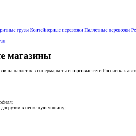
ритные грузы
Контейнерные перевозки
Паллетные перевозки
Ре
тан
ые магазины
ов на паллетах в гипермаркеты и торговые сети России как авт
обиля;
и догрузом в неполную машину;