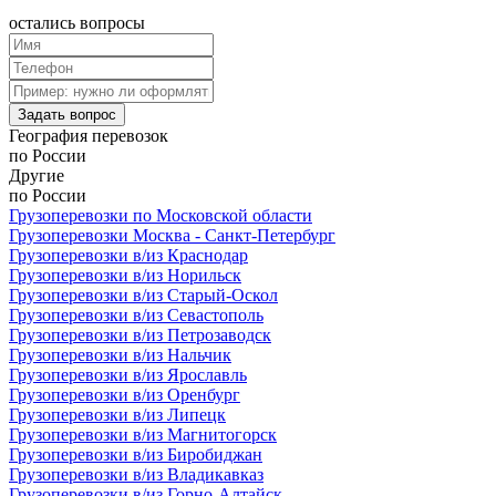
остались
вопросы
Задать вопрос
География
перевозок
по России
Другие
по России
Грузоперевозки по Московской области
Грузоперевозки Москва - Санкт-Петербург
Грузоперевозки в/из Краснодар
Грузоперевозки в/из Норильск
Грузоперевозки в/из Старый-Оскол
Грузоперевозки в/из Севастополь
Грузоперевозки в/из Петрозаводск
Грузоперевозки в/из Нальчик
Грузоперевозки в/из Ярославль
Грузоперевозки в/из Оренбург
Грузоперевозки в/из Липецк
Грузоперевозки в/из Магнитогорск
Грузоперевозки в/из Биробиджан
Грузоперевозки в/из Владикавказ
Грузоперевозки в/из Горно-Алтайск