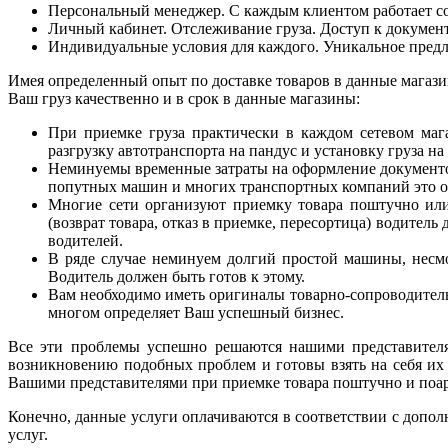
Персональный менеджер. С каждым клиентом работает сот
Личный кабинет. Отслеживание груза. Доступ к докумен
Индивидуальные условия для каждого. Уникальное предл
Имея определенный опыт по доставке товаров в данные магази
Ваш груз качественно и в срок в данные магазины:
При приемке груза практически в каждом сетевом мага
разгрузку автотранспорта на пандус и установку груза на
Неминуемы временные затраты на оформление документов 
попутных машин и многих транспортных компаний это о
Многие сети организуют приемку товара поштучно или
(возврат товара, отказ в приемке, пересортица) водител
водителей.
В ряде случае неминуем долгий простой машины, несмо
Водитель должен быть готов к этому.
Вам необходимо иметь оригиналы товарно-сопроводител
многом определяет Ваш успешный бизнес.
Все эти проблемы успешно решаются нашими представителя
возникновению подобных проблем и готовы взять на себя их
Вашими представителями при приемке товара поштучно и поарт
Конечно, данные услуги оплачиваются в соответствии с допо
услуг.