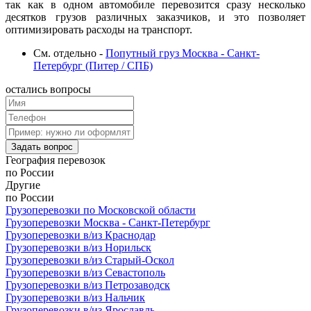
так как в одном автомобиле перевозится сразу несколько
десятков грузов различных заказчиков, и это позволяет
оптимизировать расходы на транспорт.
См. отдельно -
Попутный груз Москва - Санкт-
Петербург (Питер / СПБ)
остались
вопросы
Задать вопрос
География
перевозок
по России
Другие
по России
Грузоперевозки по Московской области
Грузоперевозки Москва - Санкт-Петербург
Грузоперевозки в/из Краснодар
Грузоперевозки в/из Норильск
Грузоперевозки в/из Старый-Оскол
Грузоперевозки в/из Севастополь
Грузоперевозки в/из Петрозаводск
Грузоперевозки в/из Нальчик
Грузоперевозки в/из Ярославль